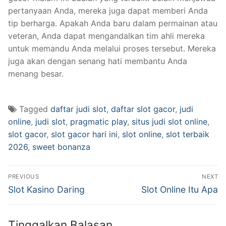
pertanyaan Anda, mereka juga dapat memberi Anda
tip berharga. Apakah Anda baru dalam permainan atau
veteran, Anda dapat mengandalkan tim ahli mereka
untuk memandu Anda melalui proses tersebut. Mereka
juga akan dengan senang hati membantu Anda
menang besar.
Tagged
daftar judi slot
,
daftar slot gacor
,
judi
online
,
judi slot
,
pragmatic play
,
situs judi slot online
,
slot gacor
,
slot gacor hari ini
,
slot online
,
slot terbaik
2026
,
sweet bonanza
Navigasi
PREVIOUS
NEXT
pos
Previous
Next
Slot Kasino Daring
Slot Online Itu Apa
post:
post:
Tinggalkan Balasan