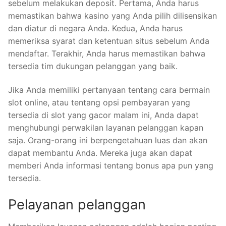
sebelum melakukan deposit. Pertama, Anda harus
memastikan bahwa kasino yang Anda pilih dilisensikan
dan diatur di negara Anda. Kedua, Anda harus
memeriksa syarat dan ketentuan situs sebelum Anda
mendaftar. Terakhir, Anda harus memastikan bahwa
tersedia tim dukungan pelanggan yang baik.
Jika Anda memiliki pertanyaan tentang cara bermain
slot online, atau tentang opsi pembayaran yang
tersedia di slot yang gacor malam ini, Anda dapat
menghubungi perwakilan layanan pelanggan kapan
saja. Orang-orang ini berpengetahuan luas dan akan
dapat membantu Anda. Mereka juga akan dapat
memberi Anda informasi tentang bonus apa pun yang
tersedia.
Pelayanan pelanggan