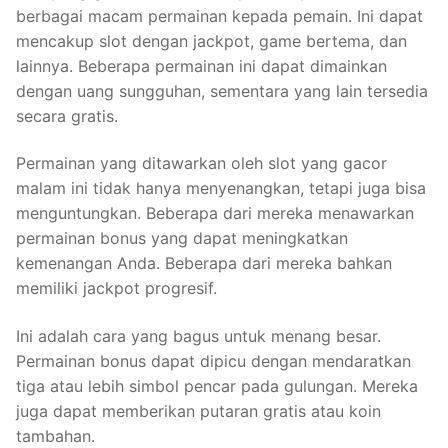
berbagai macam permainan kepada pemain. Ini dapat
mencakup slot dengan jackpot, game bertema, dan
lainnya. Beberapa permainan ini dapat dimainkan
dengan uang sungguhan, sementara yang lain tersedia
secara gratis.
Permainan yang ditawarkan oleh slot yang gacor
malam ini tidak hanya menyenangkan, tetapi juga bisa
menguntungkan. Beberapa dari mereka menawarkan
permainan bonus yang dapat meningkatkan
kemenangan Anda. Beberapa dari mereka bahkan
memiliki jackpot progresif.
Ini adalah cara yang bagus untuk menang besar.
Permainan bonus dapat dipicu dengan mendaratkan
tiga atau lebih simbol pencar pada gulungan. Mereka
juga dapat memberikan putaran gratis atau koin
tambahan.