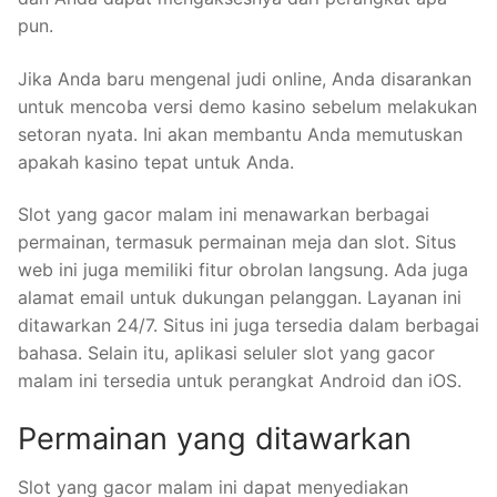
pun.
Jika Anda baru mengenal judi online, Anda disarankan
untuk mencoba versi demo kasino sebelum melakukan
setoran nyata. Ini akan membantu Anda memutuskan
apakah kasino tepat untuk Anda.
Slot yang gacor malam ini menawarkan berbagai
permainan, termasuk permainan meja dan slot. Situs
web ini juga memiliki fitur obrolan langsung. Ada juga
alamat email untuk dukungan pelanggan. Layanan ini
ditawarkan 24/7. Situs ini juga tersedia dalam berbagai
bahasa. Selain itu, aplikasi seluler slot yang gacor
malam ini tersedia untuk perangkat Android dan iOS.
Permainan yang ditawarkan
Slot yang gacor malam ini dapat menyediakan