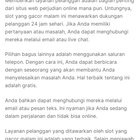
Memberikan layanan pelanggan adalah bagian penting
dari situs web perjudian online mana pun. Untungnya,
slot yang gacor malam ini menawarkan dukungan
pelanggan 24 jam sehari. Jika Anda memiliki
pertanyaan atau masalah, Anda dapat menghubungi
mereka melalui email atau live chat.
Pilihan bagus lainnya adalah menggunakan saluran
telepon. Dengan cara ini, Anda dapat berbicara
dengan seseorang yang akan membantu Anda
menyelesaikan masalah Anda. Hal terbaik tentang ini
adalah gratis.
Anda bahkan dapat menghubungi mereka melalui
email atau pesan teks. Ini nyaman jika Anda sedang
dalam perjalanan dan tidak bisa online.
Layanan pelanggan yang ditawarkan oleh slot yang
gacor malam ini adalah yang terbaik. Selain menjawab