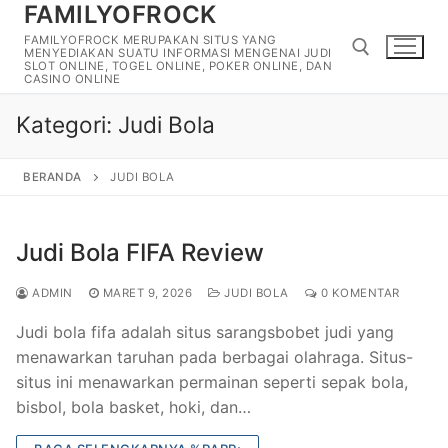
FAMILYOFROCK
Lompat
ke
FAMILYOFROCK MERUPAKAN SITUS YANG
MENYEDIAKAN SUATU INFORMASI MENGENAI JUDI
konten
SLOT ONLINE, TOGEL ONLINE, POKER ONLINE, DAN
CASINO ONLINE
Kategori:
Judi Bola
Cari:
BERANDA
JUDI BOLA
Judi Bola FIFA Review
ADMIN
MARET 9, 2026
JUDI BOLA
0 KOMENTAR
Judi bola fifa adalah situs sarangsbobet judi yang
menawarkan taruhan pada berbagai olahraga. Situs-
situs ini menawarkan permainan seperti sepak bola,
bisbol, bola basket, hoki, dan…