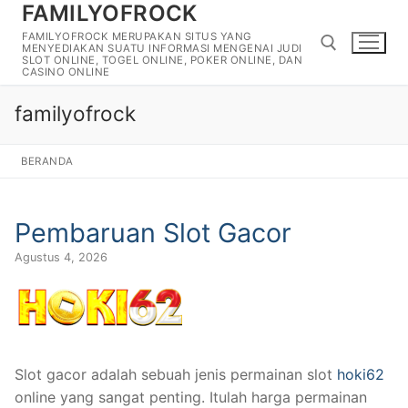
FAMILYOFROCK
Lompat
ke
FAMILYOFROCK MERUPAKAN SITUS YANG
MENYEDIAKAN SUATU INFORMASI MENGENAI JUDI
konten
SLOT ONLINE, TOGEL ONLINE, POKER ONLINE, DAN
CASINO ONLINE
familyofrock
Cari:
BERANDA
Pembaruan Slot Gacor
Agustus 4, 2026
Slot gacor adalah sebuah jenis permainan slot
hoki62
online yang sangat penting. Itulah harga permainan