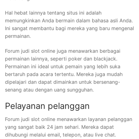
Hal hebat lainnya tentang situs ini adalah
memungkinkan Anda bermain dalam bahasa asli Anda.
Ini sangat membantu bagi mereka yang baru mengenal
permainan.
Forum judi slot online juga menawarkan berbagai
permainan lainnya, seperti poker dan blackjack.
Permainan ini ideal untuk pemain yang lebih suka
bertaruh pada acara tertentu. Mereka juga mudah
dipelajari dan dapat dimainkan untuk bersenang-
senang atau dengan uang sungguhan.
Pelayanan pelanggan
Forum judi slot online menawarkan layanan pelanggan
yang sangat baik 24 jam sehari. Mereka dapat
dihubungi melalui email, telepon, atau live chat.