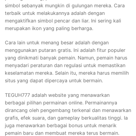
simbol sebanyak mungkin di gulungan mereka. Cara
terbaik untuk melakukannya adalah dengan
mengaktifkan simbol pencar dan liar. Ini sering kali
merupakan ikon yang paling berharga.
Cara lain untuk menang besar adalah dengan
menggunakan putaran gratis. Ini adalah fitur populer
yang dinikmati banyak pemain. Namun, pemain harus
menyadari peraturan dan regulasi untuk memastikan
keselamatan mereka. Selain itu, mereka harus memilih
situs yang dapat dipercaya untuk bermain.
TEGUH777 adalah website yang menawarkan
berbagai pilihan permainan online. Permainannya
dirancang oleh pengembang terkenal dan menawarkan
grafis, efek suara, dan gameplay berkualitas tinggi. Ia
juga menawarkan berbagai bonus untuk menarik
pemain baru dan membuat mereka terus bermain.