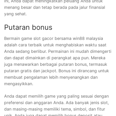
ini, Anda dapat meningkatkan peluang Anda untuk
menang besar dan tetap berada pada jalur finansial
yang sehat.
Putaran bonus
Bermain game slot gacor bersama win88 malaysia
adalah cara terbaik untuk menghabiskan waktu saat
Anda sedang berlibur. Permainan ini mudah dimengerti
dan dapat dimainkan di perangkat apa pun. Mereka
juga menawarkan berbagai putaran bonus, termasuk
putaran gratis dan jackpot. Bonus ini dirancang untuk
membuat pengalaman lebih menyenangkan dan
mengasyikkan.
Anda dapat memilih game yang paling sesuai dengan
preferensi dan anggaran Anda. Ada banyak jenis slot,
dan masing-masing memiliki tema, simbol, dan fitur
unik. Anda juga dapat memilih bonus deposit atau