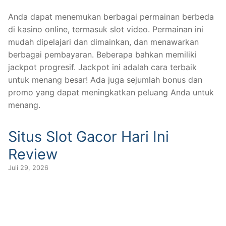
Anda dapat menemukan berbagai permainan berbeda
di kasino online, termasuk slot video. Permainan ini
mudah dipelajari dan dimainkan, dan menawarkan
berbagai pembayaran. Beberapa bahkan memiliki
jackpot progresif. Jackpot ini adalah cara terbaik
untuk menang besar! Ada juga sejumlah bonus dan
promo yang dapat meningkatkan peluang Anda untuk
menang.
Situs Slot Gacor Hari Ini
Review
Juli 29, 2026