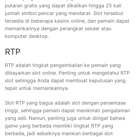
putaran gratis yang dapat dikalikan hingga 25 kali
jumlah simbol pencar yang mendarat. Slot tersebut
tersedia di beberapa kasino online, dan pemain dapat
memainkannya dengan perangkat seluler atau
komputer desktop.
RTP
RTP adalah tingkat pengembalian ke pemain yang
dibayarkan slot online. Penting untuk mengetahui RTP
slot sehingga Anda dapat membuat keputusan yang
tepat untuk memainkannya.
Slot RTP yang bagus adalah slot dengan persentase
tinggi, sehingga pemain dapat menikmati pengalaman
yang adil. Namun, penting juga untuk diingat bahwa
game yang berbeda memiliki tingkat RTP yang
berbeda, jadi sebaiknya mainkan berbagai slot