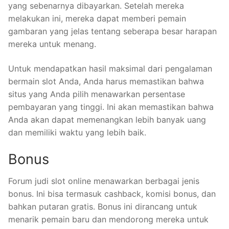
yang sebenarnya dibayarkan. Setelah mereka
melakukan ini, mereka dapat memberi pemain
gambaran yang jelas tentang seberapa besar harapan
mereka untuk menang.
Untuk mendapatkan hasil maksimal dari pengalaman
bermain slot Anda, Anda harus memastikan bahwa
situs yang Anda pilih menawarkan persentase
pembayaran yang tinggi. Ini akan memastikan bahwa
Anda akan dapat memenangkan lebih banyak uang
dan memiliki waktu yang lebih baik.
Bonus
Forum judi slot online menawarkan berbagai jenis
bonus. Ini bisa termasuk cashback, komisi bonus, dan
bahkan putaran gratis. Bonus ini dirancang untuk
menarik pemain baru dan mendorong mereka untuk