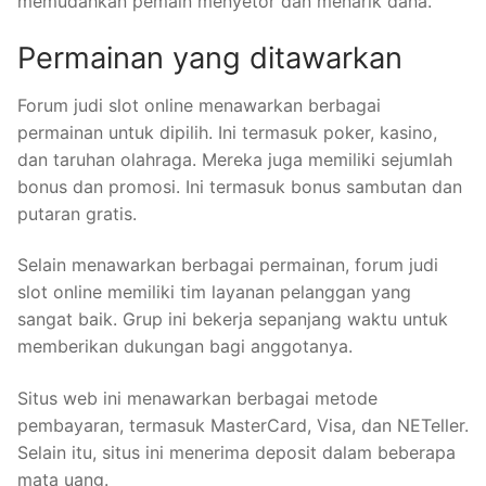
memudahkan pemain menyetor dan menarik dana.
Permainan yang ditawarkan
Forum judi slot online menawarkan berbagai
permainan untuk dipilih. Ini termasuk poker, kasino,
dan taruhan olahraga. Mereka juga memiliki sejumlah
bonus dan promosi. Ini termasuk bonus sambutan dan
putaran gratis.
Selain menawarkan berbagai permainan, forum judi
slot online memiliki tim layanan pelanggan yang
sangat baik. Grup ini bekerja sepanjang waktu untuk
memberikan dukungan bagi anggotanya.
Situs web ini menawarkan berbagai metode
pembayaran, termasuk MasterCard, Visa, dan NETeller.
Selain itu, situs ini menerima deposit dalam beberapa
mata uang.