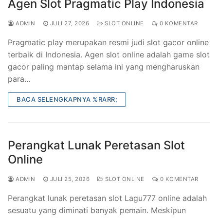
Agen Slot Pragmatic Play Indonesia
ADMIN
JULI 27, 2026
SLOT ONLINE
0 KOMENTAR
Pragmatic play merupakan resmi judi slot gacor online
terbaik di Indonesia. Agen slot online adalah game slot
gacor paling mantap selama ini yang mengharuskan
para…
BACA SELENGKAPNYA %RARR;
Perangkat Lunak Peretasan Slot
Online
ADMIN
JULI 25, 2026
SLOT ONLINE
0 KOMENTAR
Perangkat lunak peretasan slot Lagu777 online adalah
sesuatu yang diminati banyak pemain. Meskipun