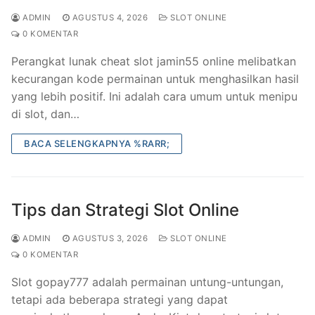
ADMIN
AGUSTUS 4, 2026
SLOT ONLINE
0 KOMENTAR
Perangkat lunak cheat slot jamin55 online melibatkan
kecurangan kode permainan untuk menghasilkan hasil
yang lebih positif. Ini adalah cara umum untuk menipu
di slot, dan…
BACA SELENGKAPNYA %RARR;
Tips dan Strategi Slot Online
ADMIN
AGUSTUS 3, 2026
SLOT ONLINE
0 KOMENTAR
Slot gopay777 adalah permainan untung-untungan,
tetapi ada beberapa strategi yang dapat