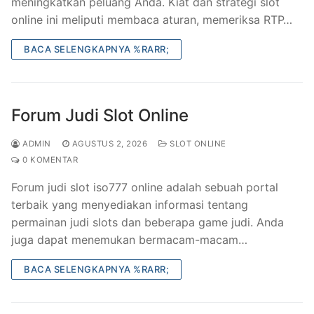
meningkatkan peluang Anda. Kiat dan strategi slot
online ini meliputi membaca aturan, memeriksa RTP…
BACA SELENGKAPNYA %RARR;
Forum Judi Slot Online
ADMIN
AGUSTUS 2, 2026
SLOT ONLINE
0 KOMENTAR
Forum judi slot iso777 online adalah sebuah portal
terbaik yang menyediakan informasi tentang
permainan judi slots dan beberapa game judi. Anda
juga dapat menemukan bermacam-macam…
BACA SELENGKAPNYA %RARR;