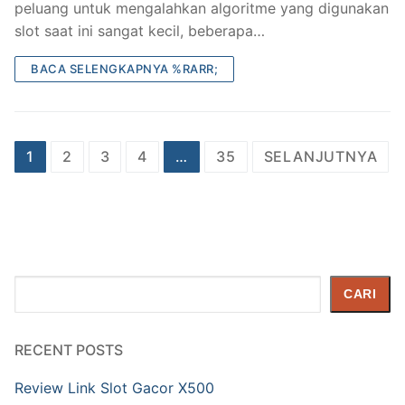
peluang untuk mengalahkan algoritme yang digunakan
slot saat ini sangat kecil, beberapa…
BACA SELENGKAPNYA %RARR;
Paginasi
1
2
3
4
…
35
SELANJUTNYA
pos
Cari
CARI
RECENT POSTS
Review Link Slot Gacor X500