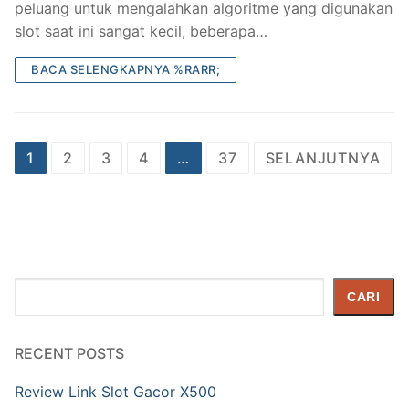
peluang untuk mengalahkan algoritme yang digunakan
slot saat ini sangat kecil, beberapa…
BACA SELENGKAPNYA %RARR;
Paginasi
1
2
3
4
…
37
SELANJUTNYA
pos
Cari
CARI
RECENT POSTS
Review Link Slot Gacor X500