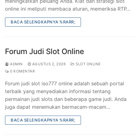
meningkatkan peluang Anda. Kiat dan strategi slot
online ini meliputi membaca aturan, memeriksa RTP…
BACA SELENGKAPNYA %RARR;
Forum Judi Slot Online
ADMIN
AGUSTUS 2, 2026
SLOT ONLINE
0 KOMENTAR
Forum judi slot iso777 online adalah sebuah portal
terbaik yang menyediakan informasi tentang
permainan judi slots dan beberapa game judi. Anda
juga dapat menemukan bermacam-macam…
BACA SELENGKAPNYA %RARR;