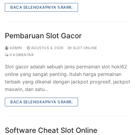
BACA SELENGKAPNYA %RARR;
Pembaruan Slot Gacor
ADMIN
AGUSTUS 4, 2026
SLOT ONLINE
0 KOMENTAR
Slot gacor adalah sebuah jenis permainan slot hoki62
online yang sangat penting. Itulah harga permainan
terbaik yang dikenal dengan jackpot progresif, jackpot
maxwin, dan satu…
BACA SELENGKAPNYA %RARR;
Software Cheat Slot Online