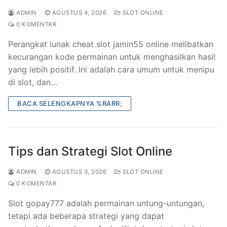
ADMIN
AGUSTUS 4, 2026
SLOT ONLINE
0 KOMENTAR
Perangkat lunak cheat slot jamin55 online melibatkan
kecurangan kode permainan untuk menghasilkan hasil
yang lebih positif. Ini adalah cara umum untuk menipu
di slot, dan…
BACA SELENGKAPNYA %RARR;
Tips dan Strategi Slot Online
ADMIN
AGUSTUS 3, 2026
SLOT ONLINE
0 KOMENTAR
Slot gopay777 adalah permainan untung-untungan,
tetapi ada beberapa strategi yang dapat