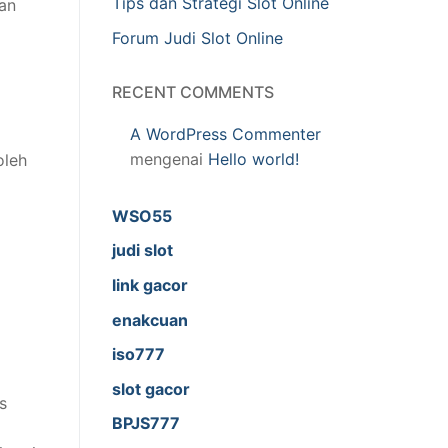
Tips dan Strategi Slot Online
dan
Forum Judi Slot Online
RECENT COMMENTS
A WordPress Commenter
mengenai
Hello world!
oleh
WSO55
judi slot
link gacor
enakcuan
iso777
slot gacor
s
BPJS777