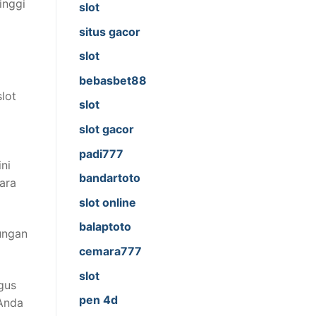
inggi
slot
situs gacor
slot
bebasbet88
lot
slot
slot gacor
padi777
ni
bandartoto
ara
slot online
balaptoto
ungan
cemara777
slot
gus
pen 4d
Anda