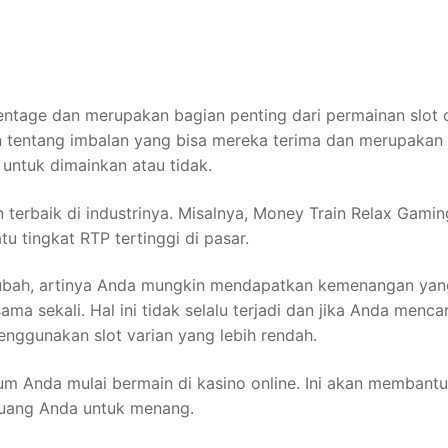
entage dan merupakan bagian penting dari permainan slot o
tentang imbalan yang bisa mereka terima dan merupakan
 untuk dimainkan atau tidak.
terbaik di industrinya. Misalnya, Money Train Relax Gamin
tu tingkat RTP tertinggi di pasar.
h-ubah, artinya Anda mungkin mendapatkan kemenangan yan
ma sekali. Hal ini tidak selalu terjadi dan jika Anda mencar
nggunakan slot varian yang lebih rendah.
m Anda mulai bermain di kasino online. Ini akan membant
uang Anda untuk menang.