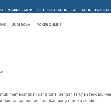
U INFORMASI MENGENAI JUDI SLOT ONLINE, TOGEL ONLINE, POKER ONL
INE
JUDI BOLA
POKER ONLINE
Cari:
AR
untuk memenangkan uang tunai dengan taruhan rendah. Me
bermain tanpa mempertaruhkan uang mereka sendiri.