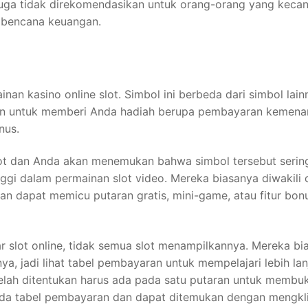
 juga tidak direkomendasikan untuk orang-orang yang keca
 bencana keuangan.
an kasino online slot. Simbol ini berbeda dari simbol lain
gan untuk memberi Anda hadiah berupa pembayaran kemen
nus.
slot dan Anda akan menemukan bahwa simbol tersebut sering
ggi dalam permainan slot video. Mereka biasanya diwakili 
an dapat memicu putaran gratis, mini-game, atau fitur bon
 slot online, tidak semua slot menampilkannya. Mereka bi
, jadi lihat tabel pembayaran untuk mempelajari lebih lan
telah ditentukan harus ada pada satu putaran untuk membu
n pada tabel pembayaran dan dapat ditemukan dengan mengkl