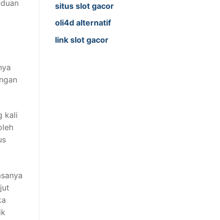
nduan
situs slot gacor
oli4d alternatif
link slot gacor
nya
angan
 kali
oleh
us
asanya
jut
ka
ik