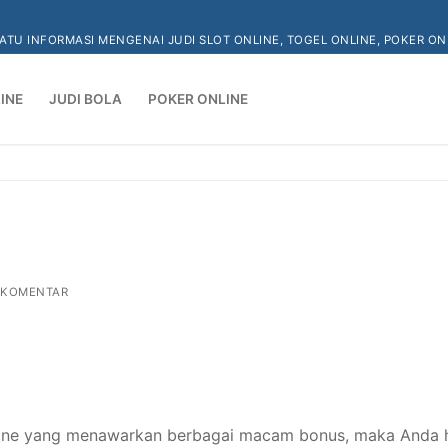
U INFORMASI MENGENAI JUDI SLOT ONLINE, TOGEL ONLINE, POKER ONL
INE
JUDI BOLA
POKER ONLINE
Cari:
 KOMENTAR
ine yang menawarkan berbagai macam bonus, maka Anda 