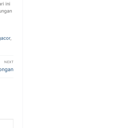
ri ini
ungan
gacor
,
NEXT
tongan