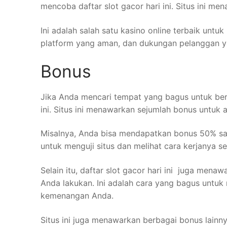
mencoba daftar slot gacor hari ini.
Situs ini me
Ini adalah salah satu kasino online terbaik untuk
platform yang aman, dan dukungan pelanggan y
Bonus
Jika Anda mencari tempat yang bagus untuk berm
ini.
Situs ini menawarkan sejumlah bonus untuk 
Misalnya, Anda bisa mendapatkan bonus 50% s
untuk menguji situs dan melihat cara kerjanya 
Selain itu, daftar slot gacor hari ini juga men
Anda lakukan.
Ini adalah cara yang bagus unt
kemenangan Anda.
Situs ini juga menawarkan berbagai bonus lainn