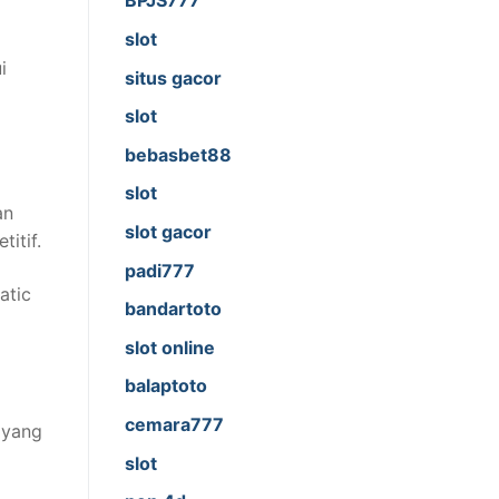
BPJS777
slot
i
situs gacor
slot
bebasbet88
slot
an
slot gacor
itif.
padi777
atic
bandartoto
slot online
balaptoto
cemara777
 yang
slot