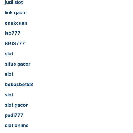
judi slot
link gacor
enakcuan
iso777
BPJS777
slot
situs gacor
slot
bebasbet88
slot
slot gacor
padi777
slot online