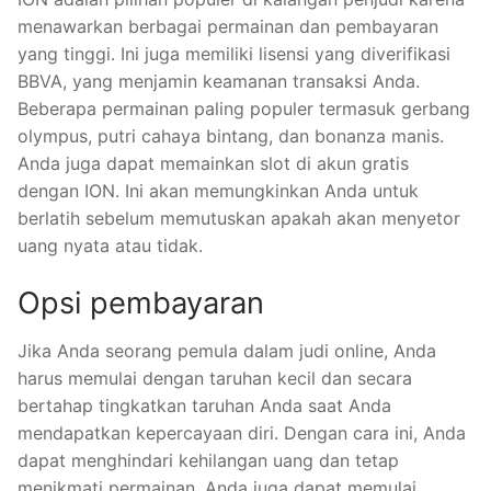
menawarkan berbagai permainan dan pembayaran
yang tinggi. Ini juga memiliki lisensi yang diverifikasi
BBVA, yang menjamin keamanan transaksi Anda.
Beberapa permainan paling populer termasuk gerbang
olympus, putri cahaya bintang, dan bonanza manis.
Anda juga dapat memainkan slot di akun gratis
dengan ION. Ini akan memungkinkan Anda untuk
berlatih sebelum memutuskan apakah akan menyetor
uang nyata atau tidak.
Opsi pembayaran
Jika Anda seorang pemula dalam judi online, Anda
harus memulai dengan taruhan kecil dan secara
bertahap tingkatkan taruhan Anda saat Anda
mendapatkan kepercayaan diri. Dengan cara ini, Anda
dapat menghindari kehilangan uang dan tetap
menikmati permainan. Anda juga dapat memulai