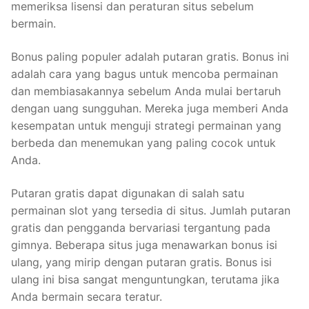
memeriksa lisensi dan peraturan situs sebelum
bermain.
Bonus paling populer adalah putaran gratis. Bonus ini
adalah cara yang bagus untuk mencoba permainan
dan membiasakannya sebelum Anda mulai bertaruh
dengan uang sungguhan. Mereka juga memberi Anda
kesempatan untuk menguji strategi permainan yang
berbeda dan menemukan yang paling cocok untuk
Anda.
Putaran gratis dapat digunakan di salah satu
permainan slot yang tersedia di situs. Jumlah putaran
gratis dan pengganda bervariasi tergantung pada
gimnya. Beberapa situs juga menawarkan bonus isi
ulang, yang mirip dengan putaran gratis. Bonus isi
ulang ini bisa sangat menguntungkan, terutama jika
Anda bermain secara teratur.