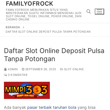
FAMILYOFROCK
Lompat
ke
FAMILYOFROCK MERUPAKAN SITUS YANG
MENYEDIAKAN SUATU INFORMASI MENGENAI JUDI
konten
SLOT ONLINE, TOGEL ONLINE, POKER ONLINE, DAN
CASINO ONLINE
BERANDA
Cari:
DAFTAR SLOT ONLINE DEPOSIT PULSA TANPA POTONGAN
Daftar Slot Online Deposit Pulsa
Tanpa Potongan
ADMIN
SEPTEMBER 28, 2025
SLOT ONLINE
0 KOMENTAR
Ada banyak
pasar terbaik taruhan bola
yang bisa