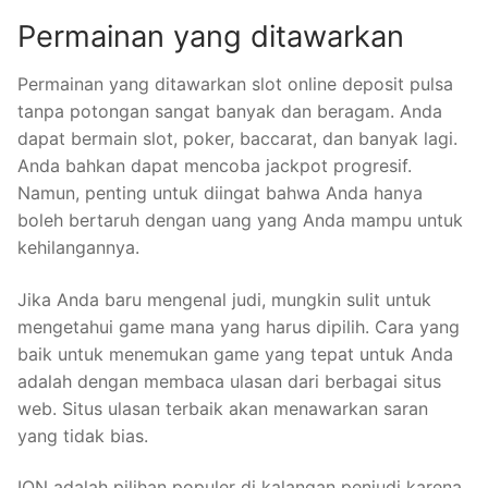
Permainan yang ditawarkan
Permainan yang ditawarkan slot online deposit pulsa
tanpa potongan sangat banyak dan beragam. Anda
dapat bermain slot, poker, baccarat, dan banyak lagi.
Anda bahkan dapat mencoba jackpot progresif.
Namun, penting untuk diingat bahwa Anda hanya
boleh bertaruh dengan uang yang Anda mampu untuk
kehilangannya.
Jika Anda baru mengenal judi, mungkin sulit untuk
mengetahui game mana yang harus dipilih. Cara yang
baik untuk menemukan game yang tepat untuk Anda
adalah dengan membaca ulasan dari berbagai situs
web. Situs ulasan terbaik akan menawarkan saran
yang tidak bias.
ION adalah pilihan populer di kalangan penjudi karena