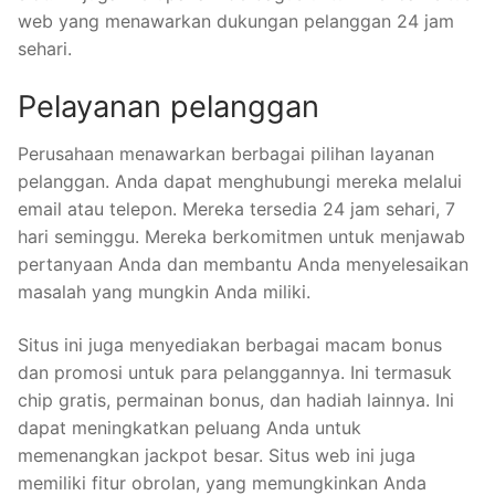
web yang menawarkan dukungan pelanggan 24 jam
sehari.
Pelayanan pelanggan
Perusahaan menawarkan berbagai pilihan layanan
pelanggan. Anda dapat menghubungi mereka melalui
email atau telepon. Mereka tersedia 24 jam sehari, 7
hari seminggu. Mereka berkomitmen untuk menjawab
pertanyaan Anda dan membantu Anda menyelesaikan
masalah yang mungkin Anda miliki.
Situs ini juga menyediakan berbagai macam bonus
dan promosi untuk para pelanggannya. Ini termasuk
chip gratis, permainan bonus, dan hadiah lainnya. Ini
dapat meningkatkan peluang Anda untuk
memenangkan jackpot besar. Situs web ini juga
memiliki fitur obrolan, yang memungkinkan Anda