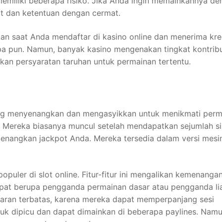
miliki beberapa risiko. Jika Anda ingin memainkannya de
t dan ketentuan dengan cermat.
an saat Anda mendaftar di kasino online dan menerima kre
a pun. Namun, banyak kasino mengenakan tingkat kontribu
an persyaratan taruhan untuk permainan tertentu.
yang menyenangkan dan mengasyikkan untuk menikmati perm
a. Mereka biasanya muncul setelah mendapatkan sejumlah s
nangkan jackpot Anda. Mereka tersedia dalam versi mesin
opuler di slot online. Fitur-fitur ini mengalikan kemenanga
pat berupa pengganda permainan dasar atau pengganda liar
aran terbatas, karena mereka dapat memperpanjang sesi
uk dipicu dan dapat dimainkan di beberapa paylines. Namu