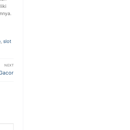
iki
nnya.
e
,
slot
NEXT
 Gacor