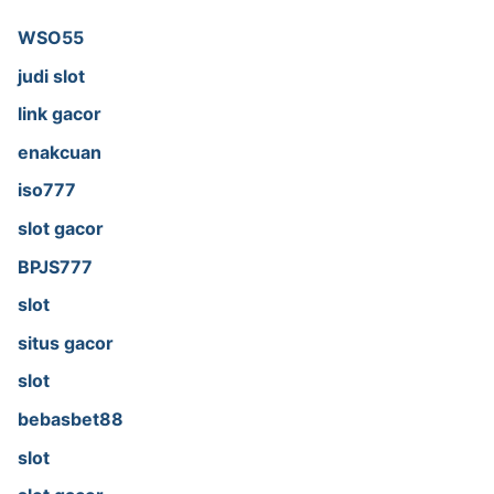
WSO55
judi slot
link gacor
enakcuan
iso777
slot gacor
BPJS777
slot
situs gacor
slot
bebasbet88
slot