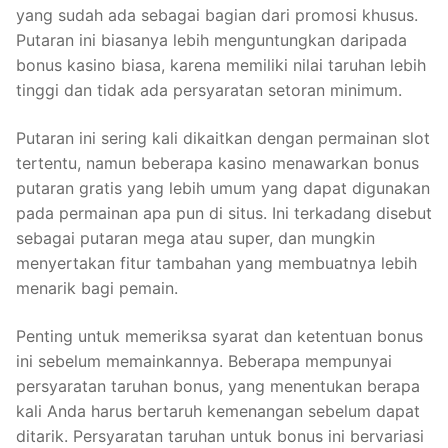
yang sudah ada sebagai bagian dari promosi khusus.
Putaran ini biasanya lebih menguntungkan daripada
bonus kasino biasa, karena memiliki nilai taruhan lebih
tinggi dan tidak ada persyaratan setoran minimum.
Putaran ini sering kali dikaitkan dengan permainan slot
tertentu, namun beberapa kasino menawarkan bonus
putaran gratis yang lebih umum yang dapat digunakan
pada permainan apa pun di situs. Ini terkadang disebut
sebagai putaran mega atau super, dan mungkin
menyertakan fitur tambahan yang membuatnya lebih
menarik bagi pemain.
Penting untuk memeriksa syarat dan ketentuan bonus
ini sebelum memainkannya. Beberapa mempunyai
persyaratan taruhan bonus, yang menentukan berapa
kali Anda harus bertaruh kemenangan sebelum dapat
ditarik. Persyaratan taruhan untuk bonus ini bervariasi