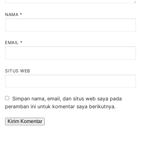
NAMA
*
EMAIL
*
SITUS WEB
Simpan nama, email, dan situs web saya pada
peramban ini untuk komentar saya berikutnya.