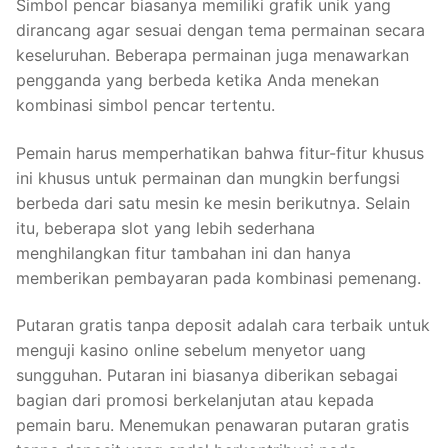
Simbol pencar biasanya memiliki grafik unik yang
dirancang agar sesuai dengan tema permainan secara
keseluruhan. Beberapa permainan juga menawarkan
pengganda yang berbeda ketika Anda menekan
kombinasi simbol pencar tertentu.
Pemain harus memperhatikan bahwa fitur-fitur khusus
ini khusus untuk permainan dan mungkin berfungsi
berbeda dari satu mesin ke mesin berikutnya. Selain
itu, beberapa slot yang lebih sederhana
menghilangkan fitur tambahan ini dan hanya
memberikan pembayaran pada kombinasi pemenang.
Putaran gratis tanpa deposit adalah cara terbaik untuk
menguji kasino online sebelum menyetor uang
sungguhan. Putaran ini biasanya diberikan sebagai
bagian dari promosi berkelanjutan atau kepada
pemain baru. Menemukan penawaran putaran gratis