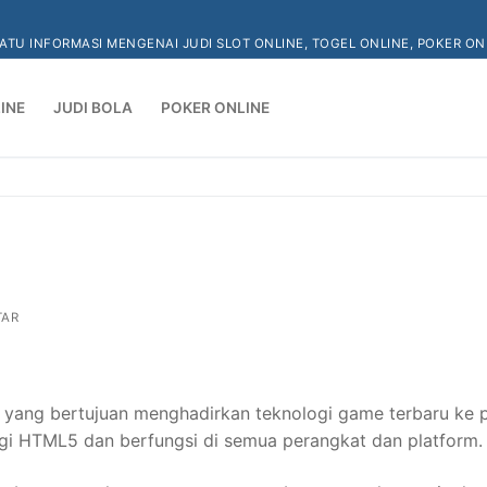
U INFORMASI MENGENAI JUDI SLOT ONLINE, TOGEL ONLINE, POKER ONL
INE
JUDI BOLA
POKER ONLINE
Cari:
TAR
ang bertujuan menghadirkan teknologi game terbaru ke p
gi HTML5 dan berfungsi di semua perangkat dan platform.