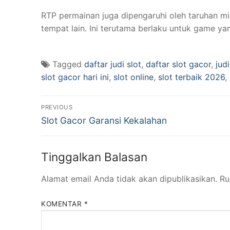
RTP permainan juga dipengaruhi oleh taruhan m
tempat lain. Ini terutama berlaku untuk game
Tagged
daftar judi slot
,
daftar slot gacor
,
judi
slot gacor hari ini
,
slot online
,
slot terbaik 2026
,
Navigasi
PREVIOUS
Previous
pos
Slot Gacor Garansi Kekalahan
post:
Tinggalkan Balasan
Alamat email Anda tidak akan dipublikasikan.
Ru
KOMENTAR
*