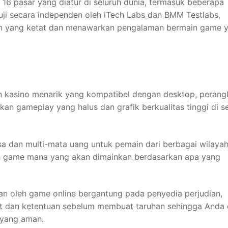
i 16 pasar yang diatur di seluruh dunia, termasuk beberapa
uji secara independen oleh iTech Labs dan BMM Testlabs,
n yang ketat dan menawarkan pengalaman bermain game 
n kasino menarik yang kompatibel dengan desktop, perang
kan gameplay yang halus dan grafik berkualitas tinggi di 
 dan multi-mata uang untuk pemain dari berbagai wilayah.
 game mana yang akan dimainkan berdasarkan apa yang
an oleh game online bergantung pada penyedia perjudian,
at dan ketentuan sebelum membuat taruhan sehingga Anda
 yang aman.