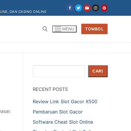
INE, DAN CASINO ONLINE
TOMBOL
MENU
Cari
CARI
RECENT POSTS
Review Link Slot Gacor X500
asar.
Pembaruan Slot Gacor
Software Cheat Slot Online