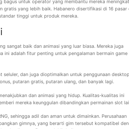
ng bagus untuk operator yang membantu mereka meningka
ratis yang lebih baik. Habanero disertifikasi di 16 pasar
tandar tinggi untuk produk mereka.
i
ang sangat baik dan animasi yang luar biasa. Mereka juga
a ini adalah fitur penting untuk pengalaman bermain game
t seluler, dan juga dioptimalkan untuk penggunaan desktop
s, putaran gratis, putaran ulang, dan banyak lagi.
enakjubkan dan animasi yang hidup. Kualitas-kualitas ini
mberi mereka keunggulan dibandingkan permainan slot lai
 RNG, sehingga adil dan aman untuk dimainkan. Perusahaan
ngkan gimnya, yang berarti gim tersebut kompatibel de