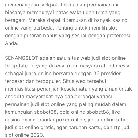
memenangkan jackpot. Permainan-permainan ini
biasanya mempunyai batas waktu dan tema yang
beragam. Mereka dapat ditemukan di banyak kasino
online yang berbeda. Penting untuk memilih slot
dengan putaran bonus yang sesuai dengan preferensi
Anda.
SENANGSLOT adalah satu situs web judi slot online
terupdate ini yang dikenal oleh masyarakat indonesia
sebagai juara online bersama dengan 36 provider
terbesar dan terpopuler. Situs web tersebut
memfasilitasi perjanjian keselamatan yang aman untuk
anggota masyarakat nya dan berbagai variasi
permainan judi slot online yang paling mudah dalam
kemunculan sbobet88, bola online sbobet88, live
casino online, bandar poker online, juara online tetap,
judi slot online gratis, agen taruhan kartu, dan rtp judi
slot online 2023.