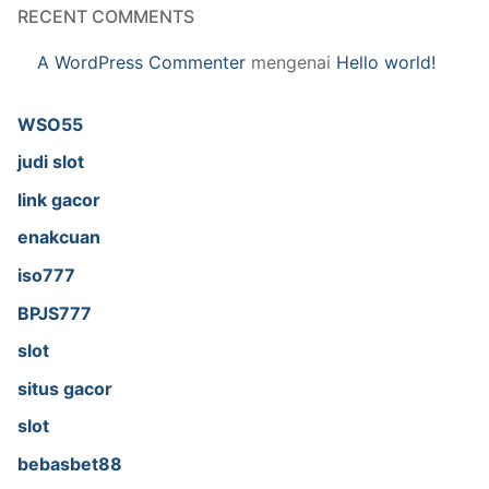
RECENT COMMENTS
A WordPress Commenter
mengenai
Hello world!
WSO55
judi slot
link gacor
enakcuan
iso777
BPJS777
slot
situs gacor
slot
bebasbet88