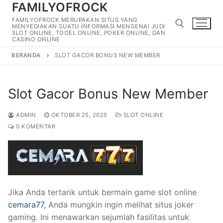
FAMILYOFROCK
Lompat
ke
FAMILYOFROCK MERUPAKAN SITUS YANG
MENYEDIAKAN SUATU INFORMASI MENGENAI JUDI
konten
SLOT ONLINE, TOGEL ONLINE, POKER ONLINE, DAN
CASINO ONLINE
BERANDA
SLOT GACOR BONUS NEW MEMBER
Cari:
Slot Gacor Bonus New Member
ADMIN
OKTOBER 25, 2025
SLOT ONLINE
0 KOMENTAR
Jika Anda tertarik untuk bermain game slot online
cemara77
, Anda mungkin ingin melihat situs joker
gaming. Ini menawarkan sejumlah fasilitas untuk