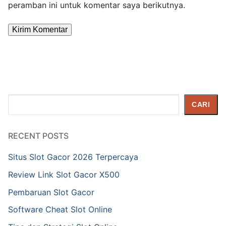
peramban ini untuk komentar saya berikutnya.
Cari
CARI
RECENT POSTS
Situs Slot Gacor 2026 Terpercaya
Review Link Slot Gacor X500
Pembaruan Slot Gacor
Software Cheat Slot Online