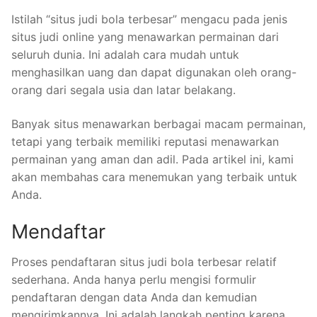
Istilah “situs judi bola terbesar” mengacu pada jenis
situs judi online yang menawarkan permainan dari
seluruh dunia. Ini adalah cara mudah untuk
menghasilkan uang dan dapat digunakan oleh orang-
orang dari segala usia dan latar belakang.
Banyak situs menawarkan berbagai macam permainan,
tetapi yang terbaik memiliki reputasi menawarkan
permainan yang aman dan adil. Pada artikel ini, kami
akan membahas cara menemukan yang terbaik untuk
Anda.
Mendaftar
Proses pendaftaran situs judi bola terbesar relatif
sederhana. Anda hanya perlu mengisi formulir
pendaftaran dengan data Anda dan kemudian
mengirimkannya. Ini adalah langkah penting karena