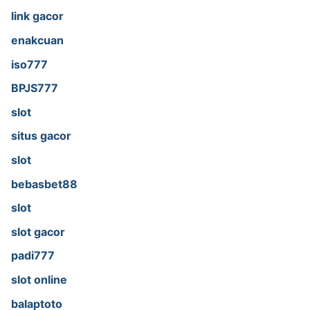
link gacor
enakcuan
iso777
BPJS777
slot
situs gacor
slot
bebasbet88
slot
slot gacor
padi777
slot online
balaptoto