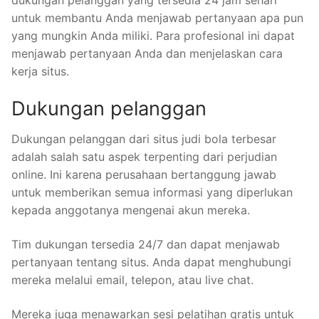
untuk membantu Anda menjawab pertanyaan apa pun
yang mungkin Anda miliki. Para profesional ini dapat
menjawab pertanyaan Anda dan menjelaskan cara
kerja situs.
Dukungan pelanggan
Dukungan pelanggan dari situs judi bola terbesar
adalah salah satu aspek terpenting dari perjudian
online. Ini karena perusahaan bertanggung jawab
untuk memberikan semua informasi yang diperlukan
kepada anggotanya mengenai akun mereka.
Tim dukungan tersedia 24/7 dan dapat menjawab
pertanyaan tentang situs. Anda dapat menghubungi
mereka melalui email, telepon, atau live chat.
Mereka juga menawarkan sesi pelatihan gratis untuk