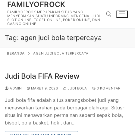
FAMILYOFROCK
Lompat
ke
FAMILYOFROCK MERUPAKAN SITUS YANG
MENYEDIAKAN SUATU INFORMASI MENGENAI JUDI
konten
SLOT ONLINE, TOGEL ONLINE, POKER ONLINE, DAN
CASINO ONLINE
Tag:
agen judi bola terpercaya
Cari:
BERANDA
AGEN JUDI BOLA TERPERCAYA
Judi Bola FIFA Review
ADMIN
MARET 9, 2026
JUDI BOLA
0 KOMENTAR
Judi bola fifa adalah situs sarangsbobet judi yang
menawarkan taruhan pada berbagai olahraga. Situs-
situs ini menawarkan permainan seperti sepak bola,
bisbol, bola basket, hoki, dan…