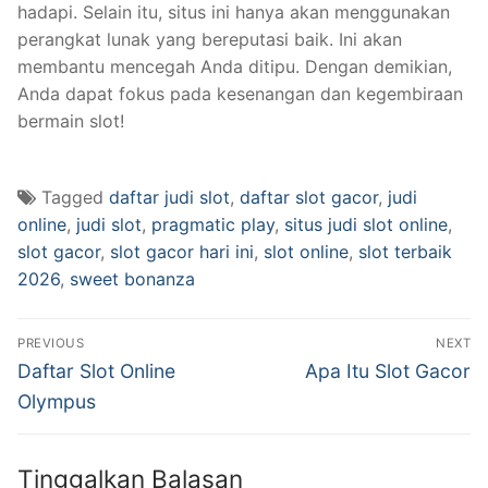
hadapi. Selain itu, situs ini hanya akan menggunakan
perangkat lunak yang bereputasi baik. Ini akan
membantu mencegah Anda ditipu. Dengan demikian,
Anda dapat fokus pada kesenangan dan kegembiraan
bermain slot!
Tagged
daftar judi slot
,
daftar slot gacor
,
judi
online
,
judi slot
,
pragmatic play
,
situs judi slot online
,
slot gacor
,
slot gacor hari ini
,
slot online
,
slot terbaik
2026
,
sweet bonanza
Navigasi
PREVIOUS
NEXT
pos
Previous
Next
Daftar Slot Online
Apa Itu Slot Gacor
post:
post:
Olympus
Tinggalkan Balasan