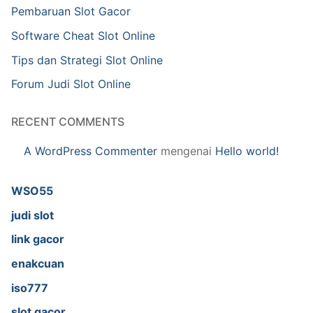
Pembaruan Slot Gacor
Software Cheat Slot Online
Tips dan Strategi Slot Online
Forum Judi Slot Online
RECENT COMMENTS
A WordPress Commenter
mengenai
Hello world!
WSO55
judi slot
link gacor
enakcuan
iso777
slot gacor