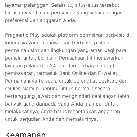
layanan pelanggan. Selain itu, situs-situs tersebut
harus menyediakan permainan yang sesuai dengan
preferensi dan anggaran Anda.
Pragmatic Play adalah platform permainan berbasis di
Indonesia yang menawarkan berbagai pilihan
permainan slot dan lingkungan yang aman bagi para
pemain untuk bermain. Perusahaan ini menawarkan
layanan pelanggan 24 jam dan berbagai metode
pembayaran, termasuk Bank Online dan E-wallet.
Permainannya tersedia untuk perangkat desktop dan
seluler. Namun, penting untuk bermain secara
bertanggung jawab dan menghindari kehilangan lebih
banyak uang daripada yang Anda mampu. Untuk
melakukannya, Anda harus menetapkan anggaran
untuk perjudian Anda dan mematuhinya.
Keamanan