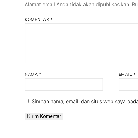
Alamat email Anda tidak akan dipublikasikan.
Ru
KOMENTAR
*
NAMA
*
EMAIL
*
Simpan nama, email, dan situs web saya pada