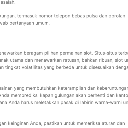
asalah.
kungan, termasuk nomor telepon bebas pulsa dan obrolan
awab pertanyaan umum.
enawarkan beragam pilihan permainan slot. Situs-situs terb
unak utama dan menawarkan ratusan, bahkan ribuan, slot u
 dan tingkat volatilitas yang berbeda untuk disesuaikan deng
rmainan yang membutuhkan keterampilan dan keberuntungan
nda memprediksi kapan gulungan akan berhenti dan kant
mana Anda harus meletakkan pasak di labirin warna-warni u
an keinginan Anda, pastikan untuk memeriksa aturan dan