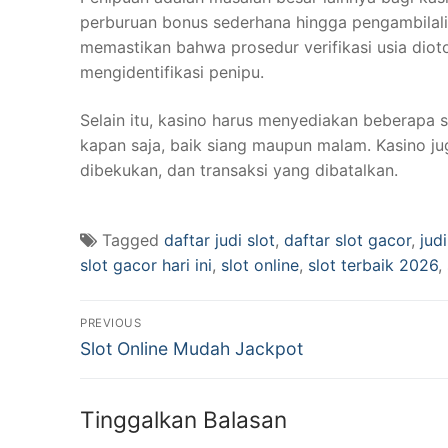
perburuan bonus sederhana hingga pengambilali
memastikan bahwa prosedur verifikasi usia diot
mengidentifikasi penipu.
Selain itu, kasino harus menyediakan beberapa
kapan saja, baik siang maupun malam. Kasino ju
dibekukan, dan transaksi yang dibatalkan.
Tagged
daftar judi slot
,
daftar slot gacor
,
judi
slot gacor hari ini
,
slot online
,
slot terbaik 2026
,
Navigasi
PREVIOUS
Previous
pos
Slot Online Mudah Jackpot
post:
Tinggalkan Balasan