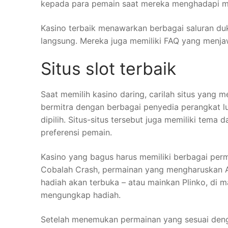
kepada para pemain saat mereka menghadapi m
Kasino terbaik menawarkan berbagai saluran du
langsung. Mereka juga memiliki FAQ yang menj
Situs slot terbaik
Saat memilih kasino daring, carilah situs yang m
bermitra dengan berbagai penyedia perangkat l
dipilih. Situs-situs tersebut juga memiliki tema
preferensi pemain.
Kasino yang bagus harus memiliki berbagai pe
Cobalah Crash, permainan yang mengharuskan A
hadiah akan terbuka – atau mainkan Plinko, di 
mengungkap hadiah.
Setelah menemukan permainan yang sesuai deng