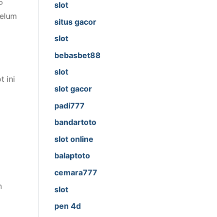
P
slot
belum
situs gacor
slot
bebasbet88
slot
 ini
slot gacor
padi777
bandartoto
l
slot online
balaptoto
cemara777
n
slot
pen 4d