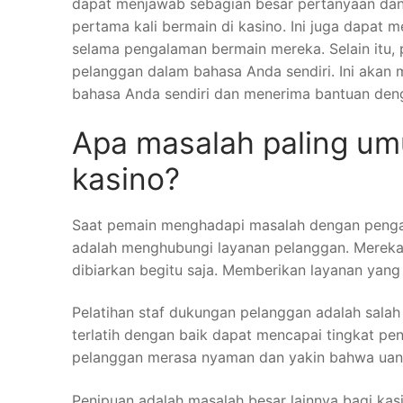
dapat menjawab sebagian besar pertanyaan dan
pertama kali bermain di kasino. Ini juga dapa
selama pengalaman bermain mereka. Selain itu
pelanggan dalam bahasa Anda sendiri. Ini aka
bahasa Anda sendiri dan menerima bantuan den
Apa masalah paling um
kasino?
Saat pemain menghadapi masalah dengan penga
adalah menghubungi layanan pelanggan. Mereka 
dibiarkan begitu saja. Memberikan layanan yang 
Pelatihan staf dukungan pelanggan adalah salah 
terlatih dengan baik dapat mencapai tingkat p
pelanggan merasa nyaman dan yakin bahwa ua
Penipuan adalah masalah besar lainnya bagi kasi