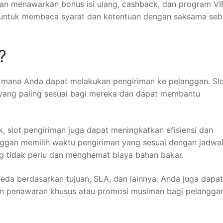
kan menawarkan bonus isi ulang, cashback, dan program VI
 untuk membaca syarat dan ketentuan dengan saksama se
?
i mana Anda dapat melakukan pengiriman ke pelanggan. Slot
yang paling sesuai bagi mereka dan dapat membantu
k, slot pengiriman juga dapat meningkatkan efisiensi dan
gan memilih waktu pengiriman yang sesuai dengan jadwa
g tidak perlu dan menghemat biaya bahan bakar.
da berdasarkan tujuan, SLA, dan lainnya. Anda juga dapat
n penawaran khusus atau promosi musiman bagi pelangga