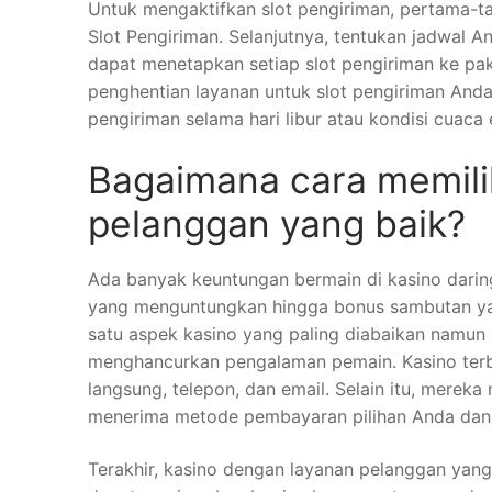
Untuk mengaktifkan slot pengiriman, pertama-t
Slot Pengiriman. Selanjutnya, tentukan jadwal An
dapat menetapkan setiap slot pengiriman ke pak
penghentian layanan untuk slot pengiriman And
pengiriman selama hari libur atau kondisi cuaca
Bagaimana cara memili
pelanggan yang baik?
Ada banyak keuntungan bermain di kasino daring,
yang menguntungkan hingga bonus sambutan ya
satu aspek kasino yang paling diabaikan namun
menghancurkan pengalaman pemain. Kasino terba
langsung, telepon, dan email. Selain itu, merek
menerima metode pembayaran pilihan Anda dan
Terakhir, kasino dengan layanan pelanggan yan