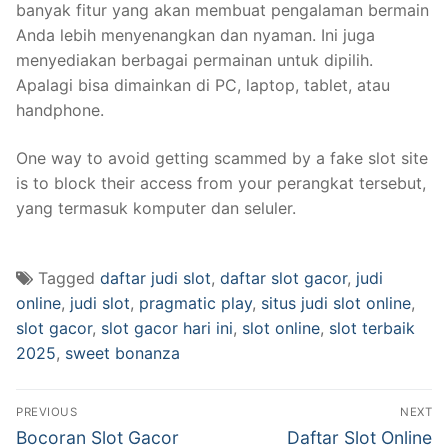
banyak fitur yang akan membuat pengalaman bermain
Anda lebih menyenangkan dan nyaman. Ini juga
menyediakan berbagai permainan untuk dipilih.
Apalagi bisa dimainkan di PC, laptop, tablet, atau
handphone.
One way to avoid getting scammed by a fake slot site
is to block their access from your perangkat tersebut,
yang termasuk komputer dan seluler.
Tagged
daftar judi slot
,
daftar slot gacor
,
judi
online
,
judi slot
,
pragmatic play
,
situs judi slot online
,
slot gacor
,
slot gacor hari ini
,
slot online
,
slot terbaik
2025
,
sweet bonanza
Navigasi
PREVIOUS
NEXT
pos
Previous
Next
Bocoran Slot Gacor
Daftar Slot Online