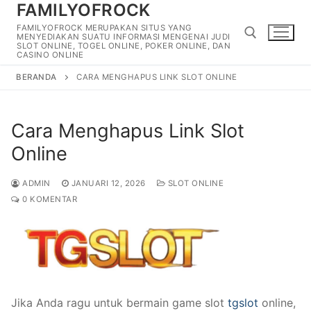
FAMILYOFROCK
Lompat
ke
FAMILYOFROCK MERUPAKAN SITUS YANG
MENYEDIAKAN SUATU INFORMASI MENGENAI JUDI
konten
SLOT ONLINE, TOGEL ONLINE, POKER ONLINE, DAN
CASINO ONLINE
BERANDA
CARA MENGHAPUS LINK SLOT ONLINE
Cari:
Cara Menghapus Link Slot
Online
ADMIN
JANUARI 12, 2026
SLOT ONLINE
0 KOMENTAR
Jika Anda ragu untuk bermain game slot
tgslot
online,