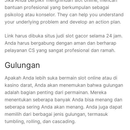
Jika Anda berpikir menghindari slot online, mencari
bantuan profesional yang berkumpulan sebagai
psikolog atau konselor. They can help you understand
your underlying problem and develop an action plan.
Link harus dibuka situs judi slot gacor selama 24 jam.
Anda harus bergabung dengan aman dan berharap
pelayanan CS yang sangat profesional dan ramah
.
Gulungan
Apakah Anda lebih suka bermain slot online atau di
kasino darat, Anda akan menemukan bahwa gulungan
adalah bagian penting dari permainan. Mereka
menentukan seberapa banyak Anda bisa menang dan
seberapa sering Anda akan menang. Anda juga dapat
memilih dari berbagai jenis gulungan, termasuk
tumbling, rolling, dan cascading.