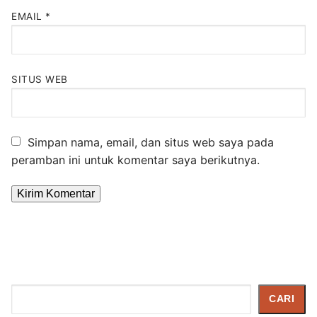
EMAIL
*
SITUS WEB
Simpan nama, email, dan situs web saya pada
peramban ini untuk komentar saya berikutnya.
Cari
CARI