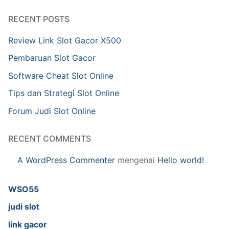
RECENT POSTS
Review Link Slot Gacor X500
Pembaruan Slot Gacor
Software Cheat Slot Online
Tips dan Strategi Slot Online
Forum Judi Slot Online
RECENT COMMENTS
A WordPress Commenter
mengenai
Hello world!
WSO55
judi slot
link gacor