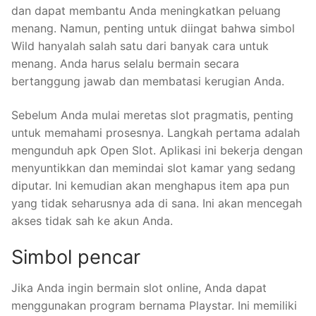
dan dapat membantu Anda meningkatkan peluang
menang. Namun, penting untuk diingat bahwa simbol
Wild hanyalah salah satu dari banyak cara untuk
menang. Anda harus selalu bermain secara
bertanggung jawab dan membatasi kerugian Anda.
Sebelum Anda mulai meretas slot pragmatis, penting
untuk memahami prosesnya. Langkah pertama adalah
mengunduh apk Open Slot. Aplikasi ini bekerja dengan
menyuntikkan dan memindai slot kamar yang sedang
diputar. Ini kemudian akan menghapus item apa pun
yang tidak seharusnya ada di sana. Ini akan mencegah
akses tidak sah ke akun Anda.
Simbol pencar
Jika Anda ingin bermain slot online, Anda dapat
menggunakan program bernama Playstar. Ini memiliki