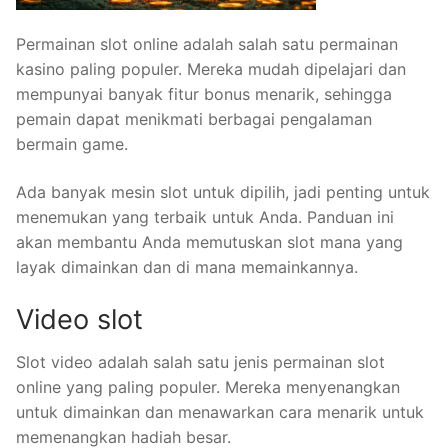
Permainan slot online adalah salah satu permainan
kasino paling populer. Mereka mudah dipelajari dan
mempunyai banyak fitur bonus menarik, sehingga
pemain dapat menikmati berbagai pengalaman
bermain game.
Ada banyak mesin slot untuk dipilih, jadi penting untuk
menemukan yang terbaik untuk Anda. Panduan ini
akan membantu Anda memutuskan slot mana yang
layak dimainkan dan di mana memainkannya.
Video slot
Slot video adalah salah satu jenis permainan slot
online yang paling populer. Mereka menyenangkan
untuk dimainkan dan menawarkan cara menarik untuk
memenangkan hadiah besar.