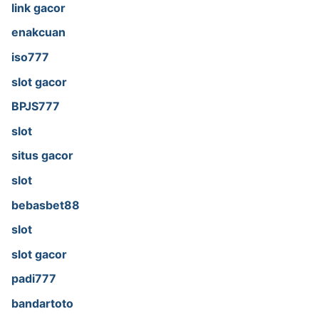
link gacor
enakcuan
iso777
slot gacor
BPJS777
slot
situs gacor
slot
bebasbet88
slot
slot gacor
padi777
bandartoto