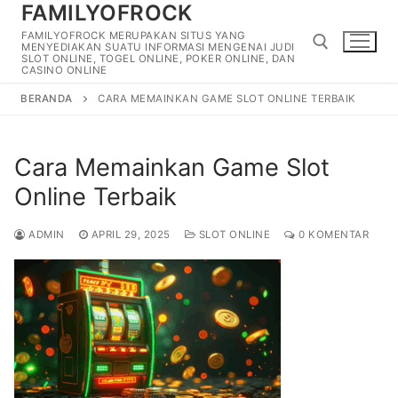
FAMILYOFROCK
Lompat
ke
FAMILYOFROCK MERUPAKAN SITUS YANG
MENYEDIAKAN SUATU INFORMASI MENGENAI JUDI
konten
SLOT ONLINE, TOGEL ONLINE, POKER ONLINE, DAN
CASINO ONLINE
BERANDA
CARA MEMAINKAN GAME SLOT ONLINE TERBAIK
Cari:
Cara Memainkan Game Slot
Online Terbaik
ADMIN
APRIL 29, 2025
SLOT ONLINE
0 KOMENTAR