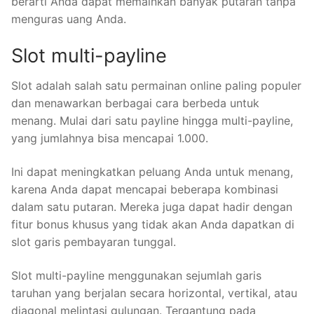
berarti Anda dapat memainkan banyak putaran tanpa
menguras uang Anda.
Slot multi-payline
Slot adalah salah satu permainan online paling populer
dan menawarkan berbagai cara berbeda untuk
menang. Mulai dari satu payline hingga multi-payline,
yang jumlahnya bisa mencapai 1.000.
Ini dapat meningkatkan peluang Anda untuk menang,
karena Anda dapat mencapai beberapa kombinasi
dalam satu putaran. Mereka juga dapat hadir dengan
fitur bonus khusus yang tidak akan Anda dapatkan di
slot garis pembayaran tunggal.
Slot multi-payline menggunakan sejumlah garis
taruhan yang berjalan secara horizontal, vertikal, atau
diagonal melintasi gulungan. Tergantung pada