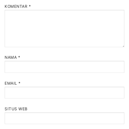
KOMENTAR
*
NAMA
*
EMAIL
*
SITUS WEB