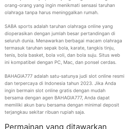
orang-orang yang ingin menikmati sensasi taruhan
olahraga tanpa harus meninggalkan rumah.
SABA sports adalah taruhan olahraga online yang
dioperasikan dengan jumlah besar pertandingan di
seluruh dunia. Menawarkan berbagai macam olahraga
termasuk taruhan sepak bola, karate, tangkis tinju,
tenis, bola basket, bola voli, dan bola suju. Situs web
ini kompatibel dengan PC, Mac, dan ponsel cerdas.
BAHAGIA777 adalah satu-satunya judi slot online resmi
dan terpercaya di Indonesia tahun 2023. Jika Anda
ingin bermain slot online gratis dengan mudah
bersama dengan agen BAHAGIA777, Anda dapat
memiliki akun baru bersama dengan minimal deposit
terjangkau sekitar ribuan rupiah saja.
Permainan yang ditawarkan