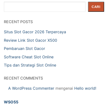
Cari
CARI
RECENT POSTS
Situs Slot Gacor 2026 Terpercaya
Review Link Slot Gacor X500
Pembaruan Slot Gacor
Software Cheat Slot Online
Tips dan Strategi Slot Online
RECENT COMMENTS
A WordPress Commenter
mengenai
Hello world!
WSO55