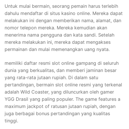
Untuk mulai bermain, seorang pemain harus terlebih
dahulu mendaftar di situs kasino online. Mereka dapat
melakukan ini dengan memberikan nama, alamat, dan
nomor telepon mereka. Mereka kemudian akan
menerima nama pengguna dan kata sandi. Setelah
mereka melakukan ini, mereka dapat mengakses
permainan dan mulai memenangkan uang nyata.
memiliki daftar resmi slot online gampang di seluruh
dunia yang berkualitas, dan memberi jaminan besar
yang rata-rata jutaan rupiah. Di dalam satu
pertandingan, bermain slot online resmi yang terkenal
adalah Wild Coaster, yang diluncurkan oleh gamer
YGG Drasil yang paling populer. The game features a
maximum jackpot of ratusan jutaan rupiah, dengan
juga berbagai bonus pertandingan yang kualitas
tinggi.