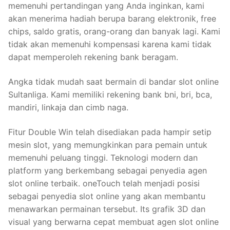
memenuhi pertandingan yang Anda inginkan, kami
akan menerima hadiah berupa barang elektronik, free
chips, saldo gratis, orang-orang dan banyak lagi. Kami
tidak akan memenuhi kompensasi karena kami tidak
dapat memperoleh rekening bank beragam.
Angka tidak mudah saat bermain di bandar slot online
Sultanliga. Kami memiliki rekening bank bni, bri, bca,
mandiri, linkaja dan cimb naga.
Fitur Double Win telah disediakan pada hampir setip
mesin slot, yang memungkinkan para pemain untuk
memenuhi peluang tinggi. Teknologi modern dan
platform yang berkembang sebagai penyedia agen
slot online terbaik. oneTouch telah menjadi posisi
sebagai penyedia slot online yang akan membantu
menawarkan permainan tersebut. Its grafik 3D dan
visual yang berwarna cepat membuat agen slot online