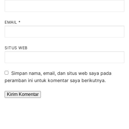
EMAIL
*
SITUS WEB
Simpan nama, email, dan situs web saya pada
peramban ini untuk komentar saya berikutnya.