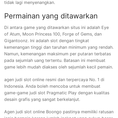
tidak lagi menyenangkan.
Permainan yang ditawarkan
Di antara game yang ditawarkan situs ini adalah Eye
of Atum, Moon Princess 100, Forge of Gems, dan
Gigantoonz. Ini adalah slot dengan tingkat
kemenangan tinggi dan taruhan minimum yang rendah.
Namun, kemenangan maksimum per putaran terbatas
pada sejumlah uang tertentu. Batasan ini membuat
game lebih mudah diakses oleh sejumlah kecil pemain.
agen judi slot online resmi dan terpercaya No. 1 di
Indonesia. Anda boleh mencoba untuk membuat
game-game judi slot Pragmatic Play dengan kualitas
desain grafis yang sangat berkelanjut.
Agen judi slot online Boongo pastinya memiliki ratusan