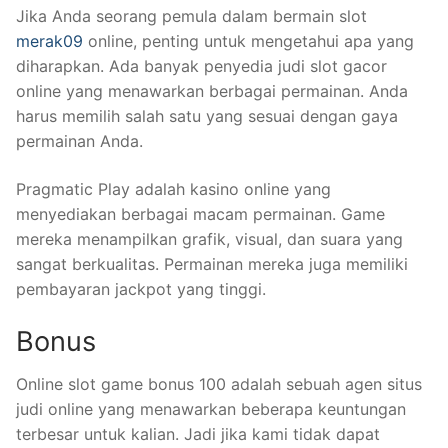
Jika Anda seorang pemula dalam bermain slot
merak09
online, penting untuk mengetahui apa yang
diharapkan. Ada banyak penyedia judi slot gacor
online yang menawarkan berbagai permainan. Anda
harus memilih salah satu yang sesuai dengan gaya
permainan Anda.
Pragmatic Play adalah kasino online yang
menyediakan berbagai macam permainan. Game
mereka menampilkan grafik, visual, dan suara yang
sangat berkualitas. Permainan mereka juga memiliki
pembayaran jackpot yang tinggi.
Bonus
Online slot game bonus 100 adalah sebuah agen situs
judi online yang menawarkan beberapa keuntungan
terbesar untuk kalian. Jadi jika kami tidak dapat