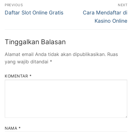
Navigasi
PREVIOUS
NEXT
pos
Previous
Next
Daftar Slot Online Gratis
Cara Mendaftar di
post:
post:
Kasino Online
Tinggalkan Balasan
Alamat email Anda tidak akan dipublikasikan.
Ruas
yang wajib ditandai
*
KOMENTAR
*
NAMA
*