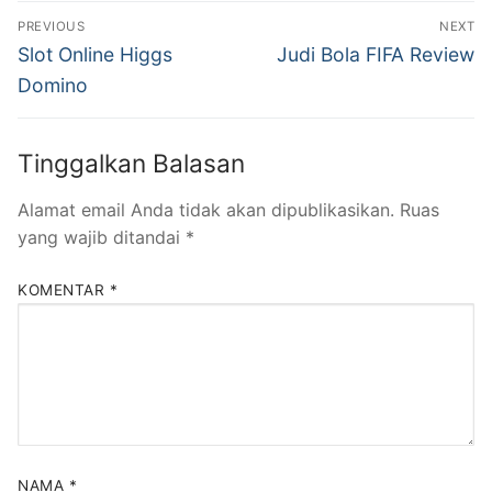
Navigasi
PREVIOUS
NEXT
pos
Previous
Next
Slot Online Higgs
Judi Bola FIFA Review
post:
post:
Domino
Tinggalkan Balasan
Alamat email Anda tidak akan dipublikasikan.
Ruas
yang wajib ditandai
*
KOMENTAR
*
NAMA
*