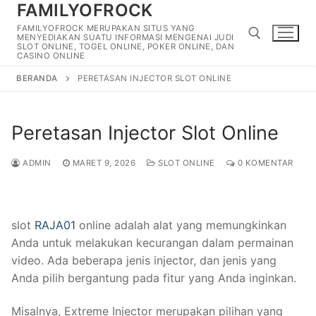
FAMILYOFROCK
Lompat
ke
FAMILYOFROCK MERUPAKAN SITUS YANG
MENYEDIAKAN SUATU INFORMASI MENGENAI JUDI
konten
SLOT ONLINE, TOGEL ONLINE, POKER ONLINE, DAN
CASINO ONLINE
BERANDA
PERETASAN INJECTOR SLOT ONLINE
Cari:
Peretasan Injector Slot Online
ADMIN
MARET 9, 2026
SLOT ONLINE
0 KOMENTAR
slot
RAJA01
online adalah alat yang memungkinkan
Anda untuk melakukan kecurangan dalam permainan
video. Ada beberapa jenis injector, dan jenis yang
Anda pilih bergantung pada fitur yang Anda inginkan.
Misalnya, Extreme Injector merupakan pilihan yang