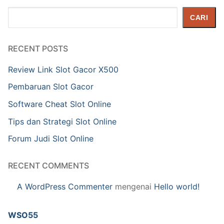
Cari
CARI
RECENT POSTS
Review Link Slot Gacor X500
Pembaruan Slot Gacor
Software Cheat Slot Online
Tips dan Strategi Slot Online
Forum Judi Slot Online
RECENT COMMENTS
A WordPress Commenter
mengenai
Hello world!
WSO55