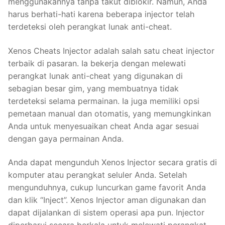
menggunakannya tanpa takut diblokir. Namun, Anda
harus berhati-hati karena beberapa injector telah
terdeteksi oleh perangkat lunak anti-cheat.
Xenos Cheats Injector adalah salah satu cheat injector
terbaik di pasaran. Ia bekerja dengan melewati
perangkat lunak anti-cheat yang digunakan di
sebagian besar gim, yang membuatnya tidak
terdeteksi selama permainan. Ia juga memiliki opsi
pemetaan manual dan otomatis, yang memungkinkan
Anda untuk menyesuaikan cheat Anda agar sesuai
dengan gaya permainan Anda.
Anda dapat mengunduh Xenos Injector secara gratis di
komputer atau perangkat seluler Anda. Setelah
mengunduhnya, cukup luncurkan game favorit Anda
dan klik “Inject”. Xenos Injector aman digunakan dan
dapat dijalankan di sistem operasi apa pun. Injector