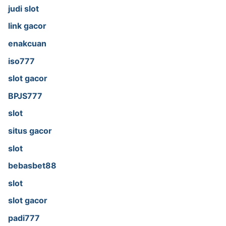
judi slot
link gacor
enakcuan
iso777
slot gacor
BPJS777
slot
situs gacor
slot
bebasbet88
slot
slot gacor
padi777