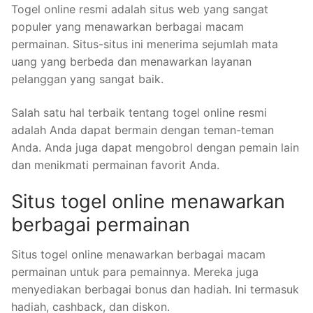
Togel online resmi adalah situs web yang sangat
populer yang menawarkan berbagai macam
permainan. Situs-situs ini menerima sejumlah mata
uang yang berbeda dan menawarkan layanan
pelanggan yang sangat baik.
Salah satu hal terbaik tentang togel online resmi
adalah Anda dapat bermain dengan teman-teman
Anda. Anda juga dapat mengobrol dengan pemain lain
dan menikmati permainan favorit Anda.
Situs togel online menawarkan
berbagai permainan
Situs togel online menawarkan berbagai macam
permainan untuk para pemainnya. Mereka juga
menyediakan berbagai bonus dan hadiah. Ini termasuk
hadiah, cashback, dan diskon.