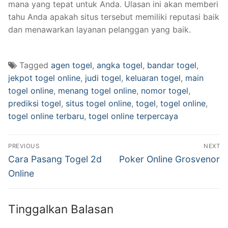
mana yang tepat untuk Anda. Ulasan ini akan memberi
tahu Anda apakah situs tersebut memiliki reputasi baik
dan menawarkan layanan pelanggan yang baik.
Tagged
agen togel
,
angka togel
,
bandar togel
,
jekpot togel online
,
judi togel
,
keluaran togel
,
main
togel online
,
menang togel online
,
nomor togel
,
prediksi togel
,
situs togel online
,
togel
,
togel online
,
togel online terbaru
,
togel online terpercaya
Navigasi
PREVIOUS
NEXT
pos
Previous
Next
Cara Pasang Togel 2d
Poker Online Grosvenor
post:
post:
Online
Tinggalkan Balasan