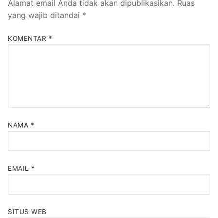
Alamat email Anda tidak akan dipublikasikan.
Ruas
yang wajib ditandai
*
KOMENTAR
*
NAMA
*
EMAIL
*
SITUS WEB