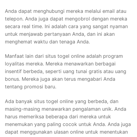
Anda dapat menghubungi mereka melalui email atau
telepon. Anda juga dapat mengobrol dengan mereka
secara real time. Ini adalah cara yang sangat nyaman
untuk menjawab pertanyaan Anda, dan ini akan
menghemat waktu dan tenaga Anda.
Manfaat lain dari situs togel online adalah program
loyalitas mereka. Mereka menawarkan berbagai
insentif berbeda, seperti uang tunai gratis atau uang
bonus. Mereka juga akan terus mengabari Anda
tentang promosi baru.
Ada banyak situs togel online yang berbeda, dan
masing-masing menawarkan pengalaman unik. Anda
harus memeriksa beberapa dari mereka untuk
menemukan yang paling cocok untuk Anda. Anda juga
dapat menggunakan ulasan online untuk menentukan