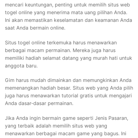
mencari keuntungan, penting untuk memilih situs web
togel online yang menerima mata uang pilihan Anda.
Ini akan memastikan keselamatan dan keamanan Anda
saat Anda bermain online.
Situs togel online terkemuka harus menawarkan
berbagai macam permainan. Mereka juga harus
memiliki hadiah selamat datang yang murah hati untuk
anggota baru.
Gim harus mudah dimainkan dan memungkinkan Anda
memenangkan hadiah besar. Situs web yang Anda pilih
juga harus menawarkan tutorial gratis untuk mengajari
Anda dasar-dasar permainan.
Jika Anda ingin bermain game seperti Jenis Pasaran,
yang terbaik adalah memilih situs web yang
menawarkan berbagai macam game yang bagus. Ini