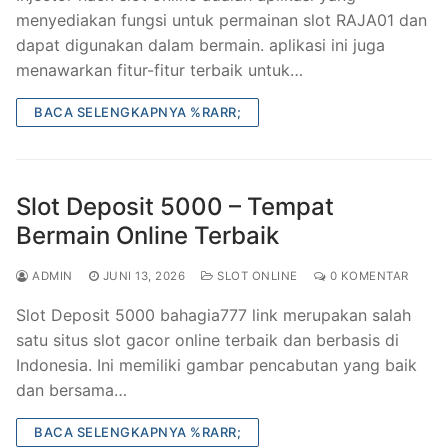
menyediakan fungsi untuk permainan slot RAJA01 dan
dapat digunakan dalam bermain. aplikasi ini juga
menawarkan fitur-fitur terbaik untuk…
BACA SELENGKAPNYA %RARR;
Slot Deposit 5000 – Tempat
Bermain Online Terbaik
ADMIN
JUNI 13, 2026
SLOT ONLINE
0 KOMENTAR
Slot Deposit 5000 bahagia777 link merupakan salah
satu situs slot gacor online terbaik dan berbasis di
Indonesia. Ini memiliki gambar pencabutan yang baik
dan bersama…
BACA SELENGKAPNYA %RARR;