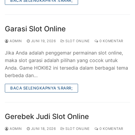
BACA SELENGKAPNYA %RARR;
Garasi Slot Online
ADMIN
JUNI 19, 2026
SLOT ONLINE
0 KOMENTAR
Jika Anda adalah penggemar permainan slot online,
maka slot garasi adalah pilihan yang cocok untuk
Anda. Game HOKI62 ini tersedia dalam berbagai tema
berbeda dan…
BACA SELENGKAPNYA %RARR;
Gerebek Judi Slot Online
ADMIN
JUNI 18, 2026
SLOT ONLINE
0 KOMENTAR