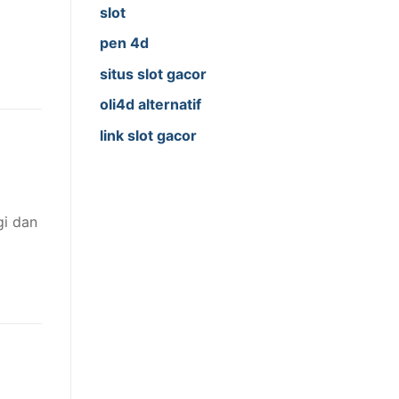
slot
pen 4d
situs slot gacor
oli4d alternatif
link slot gacor
gi dan