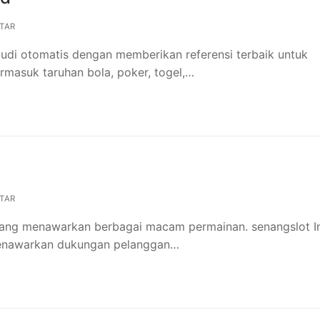
TAR
 judi otomatis dengan memberikan referensi terbaik untuk
masuk taruhan bola, poker, togel,…
TAR
e yang menawarkan berbagai macam permainan. senangslot In
 menawarkan dukungan pelanggan…