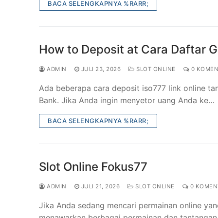
BACA SELENGKAPNYA %RARR;
How to Deposit at Cara Daftar 
ADMIN
JULI 23, 2026
SLOT ONLINE
0 KOMEN
Ada beberapa cara deposit iso777 link online tan
Bank. Jika Anda ingin menyetor uang Anda ke…
BACA SELENGKAPNYA %RARR;
Slot Online Fokus77
ADMIN
JULI 21, 2026
SLOT ONLINE
0 KOMEN
Jika Anda sedang mencari permainan online yang 
menawarkan berbagai permainan dan tantangan. 