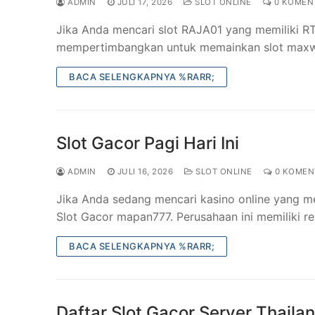
ADMIN
JULI 17, 2026
SLOT ONLINE
0 KOMEN
Jika Anda mencari slot RAJA01 yang memiliki RT
mempertimbangkan untuk memainkan slot maxwin.
BACA SELENGKAPNYA %RARR;
Slot Gacor Pagi Hari Ini
ADMIN
JULI 16, 2026
SLOT ONLINE
0 KOMEN
Jika Anda sedang mencari kasino online yang 
Slot Gacor mapan777. Perusahaan ini memiliki 
BACA SELENGKAPNYA %RARR;
Daftar Slot Gacor Server Thaila