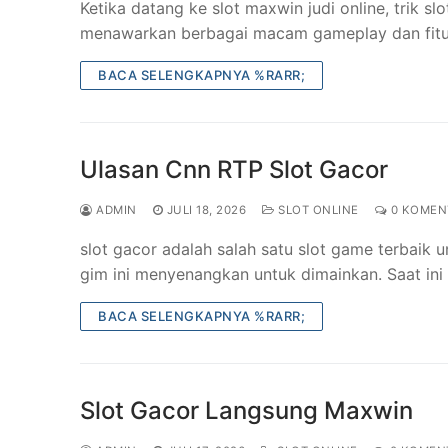
Ketika datang ke slot maxwin judi online, trik sl
menawarkan berbagai macam gameplay dan fitur
BACA SELENGKAPNYA %RARR;
Ulasan Cnn RTP Slot Gacor
ADMIN
JULI 18, 2026
SLOT ONLINE
0 KOMEN
slot gacor adalah salah satu slot game terbaik u
gim ini menyenangkan untuk dimainkan. Saat in
BACA SELENGKAPNYA %RARR;
Slot Gacor Langsung Maxwin