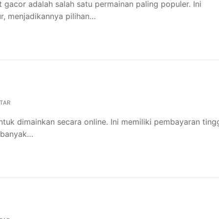
ot gacor adalah salah satu permainan paling populer. Ini
, menjadikannya pilihan…
TAR
ntuk dimainkan secara online. Ini memiliki pembayaran ting
i banyak…