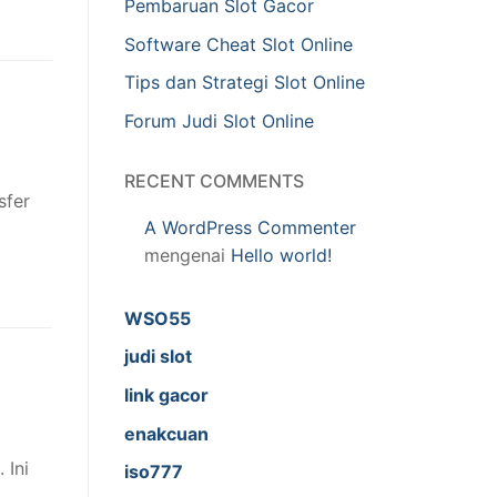
Pembaruan Slot Gacor
Software Cheat Slot Online
Tips dan Strategi Slot Online
Forum Judi Slot Online
RECENT COMMENTS
sfer
A WordPress Commenter
mengenai
Hello world!
WSO55
judi slot
link gacor
enakcuan
 Ini
iso777