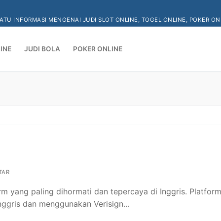
U INFORMASI MENGENAI JUDI SLOT ONLINE, TOGEL ONLINE, POKER ONL
INE
JUDI BOLA
POKER ONLINE
Cari:
TAR
m yang paling dihormati dan tepercaya di Inggris. Platform
Inggris dan menggunakan Verisign…